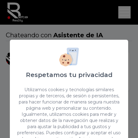
Chateando con
Asistente de IA
¡Hola! Soy tu asistente virtual, estoy aquí
para tratar de ayudarte a solventar
cualquier duda. Pregúntame o solicita
Respetamos tu privacidad
hablar con un asesor para indicarte cómo
poder hablar con uno.
Utilizamos cookies y tecnologías similares
propias y de terceros, de sesión o persistentes,
para hacer funcionar de manera segura nuestra
página web y personalizar su contenido.
Igualmente, utilizamos cookies para medir y
obtener datos de la navegación que realizas y
para ajustar la publicidad a tus gustos y
preferencias. Puedes configurar y aceptar el uso