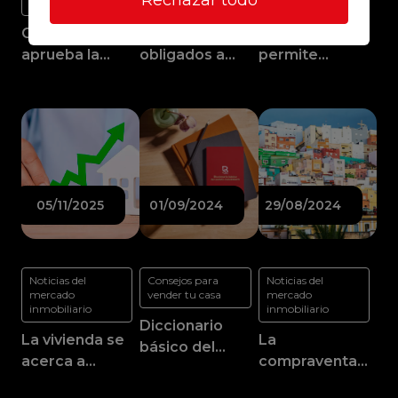
Rechazar todo
inmobiliario
inmobiliario
inmobiliario
Canarias
Los inquilinos,
Hacienda
aprueba la
obligados a
permite
primera ley
pagar la tasa de
deducir el IRPF
para regular las
basuras si está
por la
viviendas
contemplado
cancelación de
turísticas
en el contrato
hipotecas de
de alquiler
casas
compradas
antes de 2013
05/11/2025
01/09/2024
29/08/2024
Noticias del
Consejos para
Noticias del
mercado
vender tu casa
mercado
inmobiliario
inmobiliario
Diccionario
La vivienda se
La
básico del
acerca a
compraventa
ámbito
máximos de la
de casas en Las
inmobiliario.