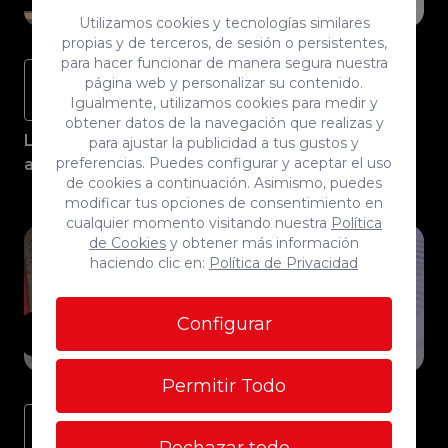
requisito clave
Utilizamos cookies y tecnologías similares
propias y de terceros, de sesión o persistentes,
para hacer funcionar de manera segura nuestra
Noticias del
Noticias del
Noticias del
página web y personalizar su contenido.
mercado
mercado
mercado
Igualmente, utilizamos cookies para medir y
inmobiliario
inmobiliario
inmobiliario
obtener datos de la navegación que realizas y
Los extranjeros
El auge de las
El Supremo
para ajustar la publicidad a tus gustos y
preferencias. Puedes configurar y aceptar el uso
alcanzan ya el
compraventas
confirma que
de cookies a continuación. Asimismo, puedes
36% de la
triplica en tres
los inquilinos
modificar tus opciones de consentimiento en
compra de
años la
tendrán que
cualquier momento visitando nuestra
Política
vivienda en
recaudación en
hacerse cargo
de Cookies
y obtener más información
Canarias entre
plusvalía
del IBI y la tasa
haciendo clic en:
Política de Privacidad
2007 y 2025
de basuras
Configurar
17/11/2025
11/11/2025
07/11/2025
Permitir Todo
Noticias del
Noticias del
Noticias del
mercado
mercado
mercado