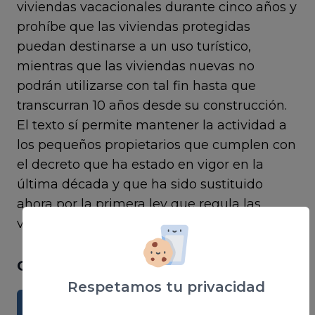
viviendas vacacionales durante cinco años y
prohíbe que las viviendas protegidas
puedan destinarse a un uso turístico,
mientras que las viviendas nuevas no
podrán utilizarse con tal fin hasta que
transcurran 10 años desde su construcción.
El texto sí permite mantener la actividad a
los pequeños propietarios que cumplen con
el decreto que ha estado en vigor en la
última década y que ha sido sustituido
ahora por la primera ley que regula las
viviendas turísticas.
Comparte el artículo si te ha gustado
Respetamos tu privacidad
FACEBOOK
TWITTER