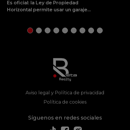
Es oficial: la Ley de Propiedad
La
Horizontal permite usar un garaje
2,6
como trastero, siempre y cuando se
co
cumpla un requisito clave
Aviso legal y Política de privacidad
Política de cookies
Síguenos en redes sociales