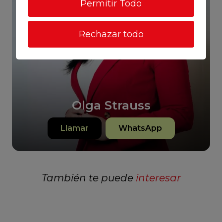
Permitir Todo
Rechazar todo
Olga Strauss
Llamar
WhatsApp
También te puede
interesar