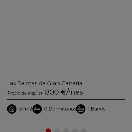
Las Palmas de Gran Canaria
La
800 €/mes
Precio de alquiler:
Pre
31 m2
0
Dormitorios
1
Baños