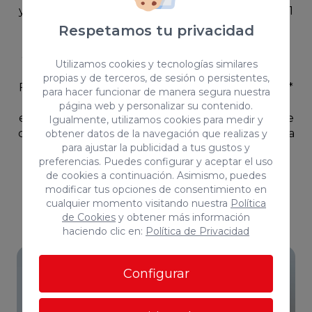
y una excelente ubicación.~~🛋️ Equipamiento~* 1
persona~* Cama~* Cocina equipada~* Baño con
Respetamos tu privacidad
ducha~* TV~* WiFi incluido~Además, el edificio
dispone de terraza comunitaria para disfrutar de
Utilizamos cookies y tecnologías similares
momentos de descanso.~~Zona de No
propias y de terceros, de sesión o persistentes,
Fumadores~~📌 Condiciones~* Máximo 11 meses~*
para hacer funcionar de manera segura nuestra
Suministros incluidos (agua, luz y WiFi)~* No
página web y personalizar su contenido.
empadronamiento~* Solvencia demostrable~Vive
Igualmente, utilizamos cookies para medir y
cerca del mar, con todo lo que necesitas para una
obtener datos de la navegación que realizas y
para ajustar la publicidad a tus gustos y
estancia cómoda y práctica.~~📩 Contáctanos y
preferencias. Puedes configurar y aceptar el uso
agenda tu visita.~~Información: Los datos
de cookies a continuación. Asimismo, puedes
expuestos son meramente orientativos y se
modificar tus opciones de consentimiento en
encuentran sujetos a errores u omisiones
cualquier momento visitando nuestra
Política
involuntarias.~~
de Cookies
y obtener más información
haciendo clic en:
Política de Privacidad
Configurar