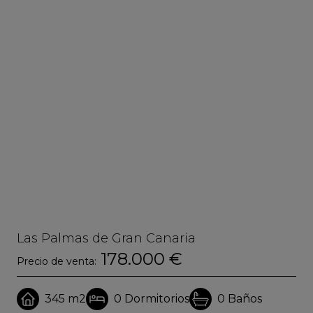
Las Palmas de Gran Canaria
Ar
178.000 €
Precio de venta:
Pre
345 m2
0
Dormitorios
0
Baños