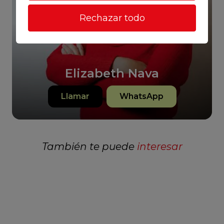
Rechazar todo
Elizabeth Nava
Llamar
WhatsApp
También te puede
interesar