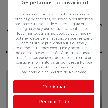
Respetamos tu privacidad
ideal para profesionales, empresas.~~Serian 3
oficinas con baño compartida, cada oficina seria
Utilizamos cookies y tecnologías similares
300€ mensual~~Ubicada en un entorno
propias y de terceros, de sesión o persistentes,
tranquilo y con fácil acceso, cercana a servicios,
para hacer funcionar de manera segura nuestra
~transporte y zona de restauración.~~Condiciones
página web y personalizar su contenido.
económicas~Renta mensual: 340,91 € + IGIC 7% −
Igualmente, utilizamos cookies para medir y
IRPF 19%~Ideal para desarrollar tu actividad
obtener datos de la navegación que realizas y
profesional en una ubicación agradable y bien
para ajustar la publicidad a tus gustos y
comunicad~~~~Los datos expuestos son
preferencias. Puedes configurar y aceptar el uso
meramente orientativos y se encuentran sujetos a
de cookies a continuación. Asimismo, puedes
errores u omisiones involuntarias.~~
modificar tus opciones de consentimiento en
cualquier momento visitando nuestra
Política
de Cookies
y obtener más información
haciendo clic en:
Política de Privacidad
Configurar
Permitir Todo