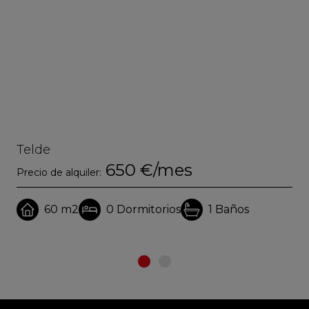
Telde
Te
650 €/mes
Precio de alquiler:
Pre
60 m2
0
Dormitorios
1
Baños