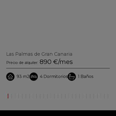
Las Palmas de Gran Canaria
La
890 €/mes
Precio de alquiler:
Pre
93 m2
4
Dormitorios
1
Baños