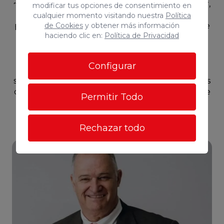
~~"A todo esto, le suma que cuenta con ascensor,
modificar tus opciones de consentimiento en
plaza de garaje y trastero. La solución completa
cualquier momento visitando nuestra
Política
de Cookies
y obtener más información
para empezar tu nueva vida aquí."~~Consúlteme
haciendo clic en:
Política de Privacidad
sin compromiso, le ayudaremos con la
financiación. Información: ~~~El precio de venta
no incluye impuestos propios de la transmisión,
Configurar
gastos de notaría, registro, ni cualquier otro que
según ley pueda corresponder al comprador. Los
datos expuestos son meramente orientativos y se
Permitir Todo
encuentran sujetos a errores u omisiones
involuntarias.~~
Rechazar todo