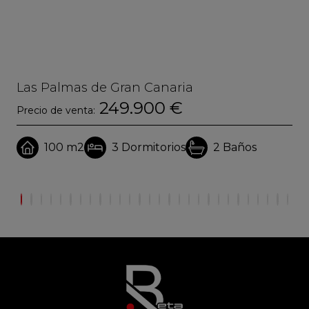
Las Palmas de Gran Canaria
La
249.900 €
Precio de venta:
Pre
100 m2
3
Dormitorios
2
Baños