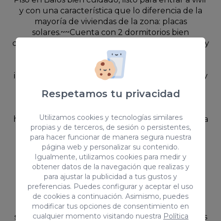
y con una característica que lo diferencia de la
mayoría de viviendas de la zona: placas
solares.~~Cuenta con 2 dormitorios bien
distribuidos: El principal tiene vestidor integrado, y
el segundo se entrega con litera y armario
incluidos, útil como habitación infantil, de
invitados o despacho.~~El salón conserva el sofá y
los muebles principales, por lo que la vivienda se
Respetamos tu privacidad
vende semi- amueblada.~~La cocina se entrega
también completamente equipada: nevera,
Utilizamos cookies y tecnologías similares
horno, placa de inducción y microondas~~Cuenta
propias y de terceros, de sesión o persistentes,
con placas solares instaladas, una característica
para hacer funcionar de manera segura nuestra
que no es común en la zona ni en la franja de
página web y personalizar su contenido.
precios, y que hace que el consumo energético
Igualmente, utilizamos cookies para medir y
sea más eficiente.~~Dispone también de cuarto
obtener datos de la navegación que realizas y
en azotea, un espacio extra que se puede
para ajustar la publicidad a tus gustos y
destinar tanto a zona de almacenaje o a como
preferencias. Puedes configurar y aceptar el uso
zona de trabajo.~~Está en una tercera planta sin
de cookies a continuación. Asimismo, puedes
ascensor y ubicado en una zona tranquila, con
modificar tus opciones de consentimiento en
cualquier momento visitando nuestra
Política
servicios cercanos y buena conexión a superficies