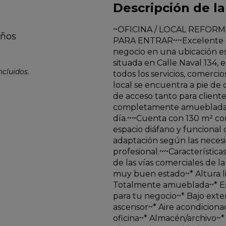
Descripción de la
~OFICINA / LOCAL REFORMA
ños
PARA ENTRAR~~Excelente op
negocio en una ubicación es
situada en Calle Naval 134,
cluidos.
todos los servicios, comerci
local se encuentra a pie de 
de acceso tanto para clien
completamente amueblada, l
día.~~Cuenta con 130 m² cons
espacio diáfano y funcional
adaptación según las necesi
profesional.~~Característica
de las vías comerciales de l
muy buen estado~* Altura li
Totalmente amueblada~* Esp
para tu negocio~* Bajo exte
ascensor~* Aire acondicionad
oficina~* Almacén/archivo~