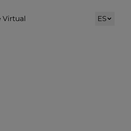
 Virtual
ES
EN
DE