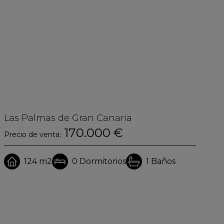
Las Palmas de Gran Canaria
S
170.000 €
Precio de venta:
Pr
124 m2
0
Dormitorios
1
Baños