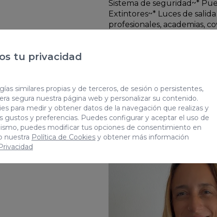
Sistema de seguridad~* Pue
Extintores~* Luces de sali
profesionales, academias, co
actividad empresarial que b
ubicada.~~Una oficina con e
s tu privacidad
preparada para impulsar tu
mejor financiación para que
adaptado a tus necesidades.
impuestos propios de la trans
ías similares propias y de terceros, de sesión o persistentes,
era segura nuestra página web y personalizar su contenido.
otro que según ley pueda c
es para medir y obtener datos de la navegación que realizas y
son meramente orientativos 
tus gustos y preferencias. Puedes configurar y aceptar el uso de
involuntarias.~
mismo, puedes modificar tus opciones de consentimiento en
o nuestra
Política de Cookies
y obtener más información
 Privacidad