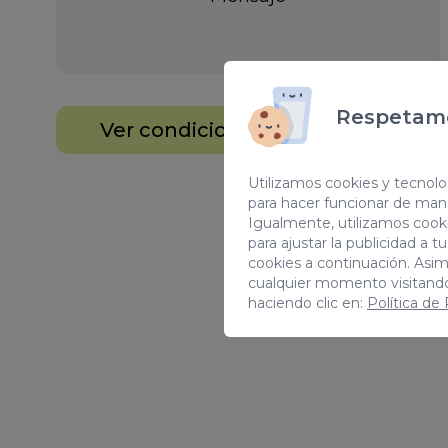
Respetamo
Ver condiciones y continuar*
Utilizamos cookies y tecnolog
para hacer funcionar de man
Igualmente, utilizamos cooki
para ajustar la publicidad a 
cookies a continuación. Asi
cualquier momento visitand
haciendo clic en:
Política de