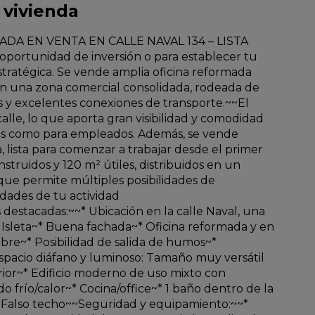
 vivienda
DA EN VENTA EN CALLE NAVAL 134 – LISTA
ortunidad de inversión o para establecer tu
tratégica. Se vende amplia oficina reformada
 en una zona comercial consolidada, rodeada de
os y excelentes conexiones de transporte.~~El
calle, lo que aporta gran visibilidad y comodidad
tes como para empleados. Además, se vende
ista para comenzar a trabajar desde el primer
truidos y 120 m² útiles, distribuidos en un
 que permite múltiples posibilidades de
dades de tu actividad
s destacadas:~~* Ubicación en la calle Naval, una
a Isleta~* Buena fachada~* Oficina reformada y en
bre~* Posibilidad de salida de humos~*
acio diáfano y luminoso: Tamaño muy versátil
rior~* Edificio moderno de uso mixto con
o frío/calor~* Cocina/office~* 1 baño dentro de la
* Falso techo~~Seguridad y equipamiento:~~*