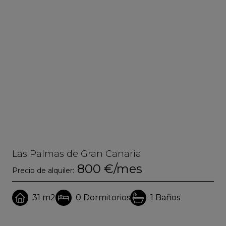
Las Palmas de Gran Canaria
La
800 €/mes
Precio de alquiler:
Pre
31 m2
0
Dormitorios
1
Baños