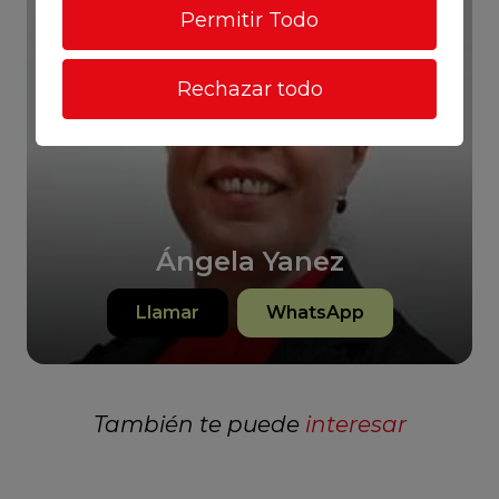
Permitir Todo
Rechazar todo
Ángela Yanez
Llamar
WhatsApp
También te puede
interesar