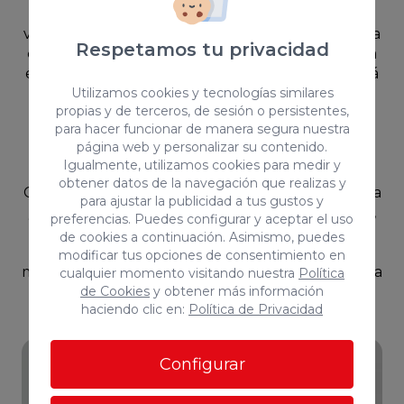
solo 20 metros de la Playa de Las Canteras.~~La
vivienda cuenta con:~~Cocina integrada equipada
Respetamos tu privacidad
con vitrocerámica, horno, microondas y campana
extractora.~Cama doble.~Zona de escritorio.~Sofá
Utilizamos cookies y tecnologías similares
cama.~Baño moderno con plato de ducha.~~El
propias y de terceros, de sesión o persistentes,
edificio dispone de una amplia terraza
para hacer funcionar de manera segura nuestra
comunitaria en la azotea, ideal para tomar el sol,
página web y personalizar su contenido.
leer o relajarse, además de disfrutar de bonitas
Igualmente, utilizamos cookies para medir y
vistas al mar y a la Playa de Las
obtener datos de la navegación que realizas y
Canteras.~~Ubicación inmejorable, junto a la playa
para ajustar la publicidad a tus gustos y
y rodeada de todos los servicios: supermercados,
preferencias. Puedes configurar y aceptar el uso
transporte público, restaurantes, cafeterías y
de cookies a continuación. Asimismo, puedes
zonas de ocio.~~Los datos expuestos son
modificar tus opciones de consentimiento en
meramente orientativos y se encuentran sujetos a
cualquier momento visitando nuestra
Política
de Cookies
y obtener más información
errores u omisiones involuntarias.~
haciendo clic en:
Política de Privacidad
Configurar