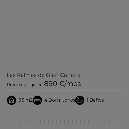
Las Palmas de Gran Canaria
La
890 €/mes
Precio de alquiler:
Pre
93 m2
4
Dormitorios
1
Baños