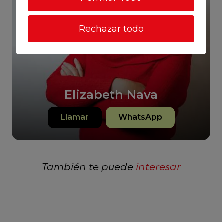
Rechazar todo
Elizabeth Nava
Llamar
WhatsApp
También te puede
interesar