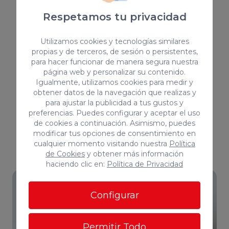
estudio, perfecto para teletrabajar o crear un
Respetamos tu privacidad
espacio multifuncional. Dispone de un luminoso
salón, cocina independiente y solana.~~Ubicado
Utilizamos cookies y tecnologías similares
en una zona con todos los servicios cerca,
propias y de terceros, de sesión o persistentes,
supermercados, transporte y comercios~~A tan
para hacer funcionar de manera segura nuestra
solo 650 metros de la Puntilla (Playa de Las
página web y personalizar su contenido.
Canteras).~~Se requiere solvencia, precio de
Igualmente, utilizamos cookies para medir y
alquiler 800€/mes, fianza 1.000€~No se admiten
obtener datos de la navegación que realizas y
mascotas~~Una vivienda práctica y bien
para ajustar la publicidad a tus gustos y
distribuida, lista para entrar a vivir.~~Los datos
preferencias. Puedes configurar y aceptar el uso
expuestos son meramente orientativos y se
de cookies a continuación. Asimismo, puedes
encuentran sujetos a errores u omisiones
modificar tus opciones de consentimiento en
involuntarias.~~
cualquier momento visitando nuestra
Política
de Cookies
y obtener más información
haciendo clic en:
Política de Privacidad
Configurar
Permitir Todo